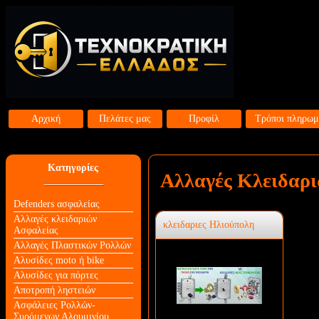
Αρχική
Πελάτες μας
Προφίλ
Τρόποι πληρωμ
Κατηγορίες
Αλλαγές Κλειδαρι
Defenders ασφαλείας
Αλλαγές κλειδαριών
κλειδαριες Ηλιούπολη
Aσφαλείας
Αλλαγές Πλαστικών Ρολλών
Αλυσίδες moto ή bike
Αλυσίδες για πόρτες
Αποτροπή ληστειών
Ασφάλειες Ρολλών-
Συρόμενων Αλουμινίου