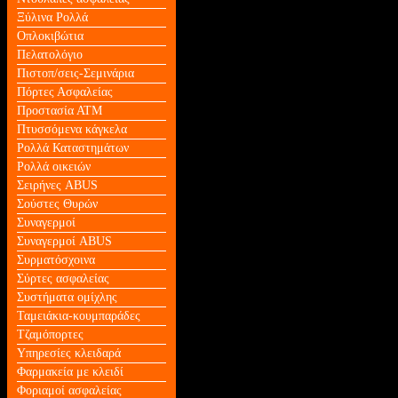
Ξύλινα Ρολλά
Οπλοκιβώτια
Πελατολόγιο
Πιστοπ/σεις-Σεμινάρια
Πόρτες Ασφαλείας
Προστασία ΑΤΜ
Πτυσσόμενα κάγκελα
Ρολλά Καταστημάτων
Ρολλά οικειών
Σειρήνες ABUS
Σούστες Θυρών
Συναγερμοί
Συναγερμοί ABUS
Συρματόσχοινα
Σύρτες ασφαλείας
Συστήματα ομίχλης
Ταμειάκια-κουμπαράδες
Τζαμόπορτες
Υπηρεσίες κλειδαρά
Φαρμακεία με κλειδί
Φοριαμοί ασφαλείας