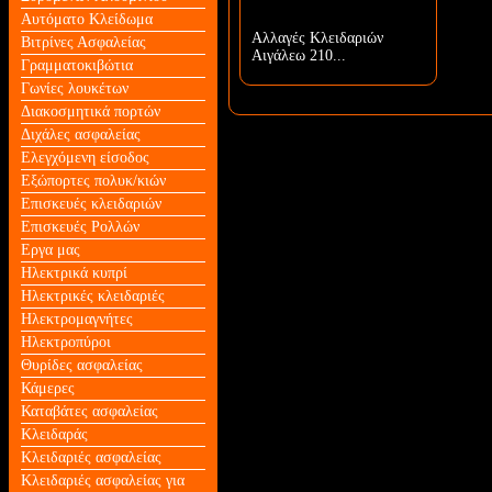
Αυτόματο Κλείδωμα
Αλλαγές Κλειδαριών
Βιτρίνες Ασφαλείας
Αιγάλεω 210...
Γραμματοκιβώτια
Γωνίες λουκέτων
Διακοσμητικά πορτών
Διχάλες ασφαλείας
Ελεγχόμενη είσοδος
Εξώπορτες πολυκ/κιών
Επισκευές κλειδαριών
Επισκευές Ρολλών
Εργα μας
Ηλεκτρικά κυπρί
Ηλεκτρικές κλειδαριές
Ηλεκτρομαγνήτες
Ηλεκτροπύροι
Θυρίδες ασφαλείας
Κάμερες
Καταβάτες ασφαλείας
Κλειδαράς
Κλειδαριές ασφαλείας
Κλειδαριές ασφαλείας για