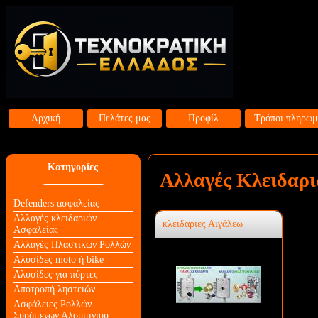
Αρχική
Πελάτες μας
Προφίλ
Τρόποι πληρωμ
Κατηγορίες
Αλλαγές Κλειδαρι
Defenders ασφαλείας
Αλλαγές κλειδαριών
κλειδαριες Αιγάλεω
Aσφαλείας
Αλλαγές Πλαστικών Ρολλών
Αλυσίδες moto ή bike
Αλυσίδες για πόρτες
Αποτροπή ληστειών
Ασφάλειες Ρολλών-
Συρόμενων Αλουμινίου