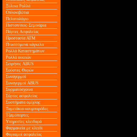
Ξύλινα Ρολλά
Οπλοκιβώτια
Πελατολόγιο
Πιστοπ/σεις-Σεμινάρια
Πόρτες Ασφαλείας
Προστασία ΑΤΜ
Πτυσσόμενα κάγκελα
Ρολλά Καταστημάτων
Ρολλά οικειών
Σειρήνες ABUS
Σούστες Θυρών
Συναγερμοί
Συναγερμοί ABUS
Συρματόσχοινα
Σύρτες ασφαλείας
Συστήματα ομίχλης
Ταμειάκια-κουμπαράδες
Τζαμόπορτες
Υπηρεσίες κλειδαρά
Φαρμακεία με κλειδί
Φοριαμοί ασφαλείας