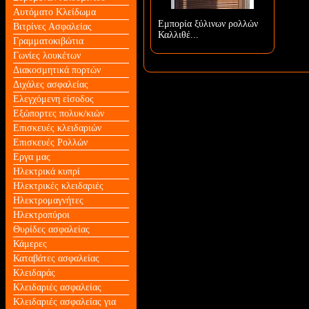
Αυτόματο Κλείδωμα
Εμπορία ξύλινων ρολλών
Βιτρίνες Ασφαλείας
Καλλιθέ...
Γραμματοκιβώτια
Γωνίες λουκέτων
Διακοσμητικά πορτών
Διχάλες ασφαλείας
Ελεγχόμενη είσοδος
Εξώπορτες πολυκ/κιών
Επισκευές κλειδαριών
Επισκευές Ρολλών
Εργα μας
Ηλεκτρικά κυπρί
Ηλεκτρικές κλειδαριές
Ηλεκτρομαγνήτες
Ηλεκτροπύροι
Θυρίδες ασφαλείας
Κάμερες
Καταβάτες ασφαλείας
Κλειδαράς
Κλειδαριές ασφαλείας
Κλειδαριές ασφαλείας για