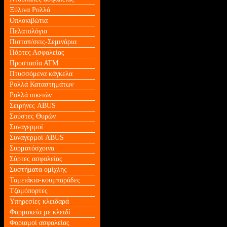
Ξύλινα Ρολλά
Οπλοκιβώτια
Πελατολόγιο
Πιστοπ/σεις-Σεμινάρια
Πόρτες Ασφαλείας
Προστασία ΑΤΜ
Πτυσσόμενα κάγκελα
Ρολλά Καταστημάτων
Ρολλά οικειών
Σειρήνες ABUS
Σούστες Θυρών
Συναγερμοί
Συναγερμοί ABUS
Συρματόσχοινα
Σύρτες ασφαλείας
Συστήματα ομίχλης
Ταμειάκια-κουμπαράδες
Τζαμόπορτες
Υπηρεσίες κλειδαρά
Φαρμακεία με κλειδί
Φοριαμοί ασφαλείας