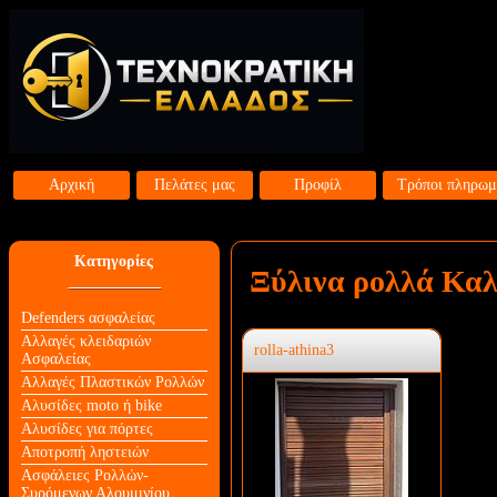
Αρχική
Πελάτες μας
Προφίλ
Τρόποι πληρωμ
Κατηγορίες
Ξύλινα ρολλά Καλ
Defenders ασφαλείας
Αλλαγές κλειδαριών
rolla-athina3
Aσφαλείας
Αλλαγές Πλαστικών Ρολλών
Αλυσίδες moto ή bike
Αλυσίδες για πόρτες
Αποτροπή ληστειών
Ασφάλειες Ρολλών-
Συρόμενων Αλουμινίου