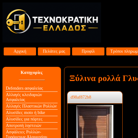
Αρχική
Πελάτες μας
Προφίλ
Τρόποι πληρωμ
Κατηγορίες
Ξύλινα ρολλά Γλ
Defenders ασφαλείας
Αλλαγές κλειδαριών
d98af872b8
Aσφαλείας
Αλλαγές Πλαστικών Ρολλών
Αλυσίδες moto ή bike
Αλυσίδες για πόρτες
Αποτροπή ληστειών
Ασφάλειες Ρολλών-
Συρόμενων Αλουμινίου