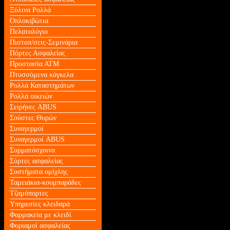
Ξύλινα Ρολλά
Οπλοκιβώτια
Πελατολόγιο
Πιστοπ/σεις-Σεμινάρια
Πόρτες Ασφαλείας
Προστασία ΑΤΜ
Πτυσσόμενα κάγκελα
Ρολλά Καταστημάτων
Ρολλά οικειών
Σειρήνες ABUS
Σούστες Θυρών
Συναγερμοί
Συναγερμοί ABUS
Συρματόσχοινα
Σύρτες ασφαλείας
Συστήματα ομίχλης
Ταμειάκια-κουμπαράδες
Τζαμόπορτες
Υπηρεσίες κλειδαρά
Φαρμακεία με κλειδί
Φοριαμοί ασφαλείας