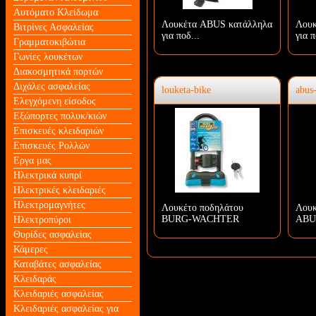
Αυτόματο Κλείδωμα
Λουκέτα ABUS κατάλληλα
Λουκ
Βιτρίνες Ασφαλείας
για ποδ...
για π
Γραμματοκιβώτια
Γωνίες λουκέτων
Διακοσμητικά πορτών
Διχάλες ασφαλείας
louketa-bike
abus
Ελεγχόμενη είσοδος
Εξώπορτες πολυκ/κιών
Επισκευές κλειδαριών
Επισκευές Ρολλών
Εργα μας
Ηλεκτρικά κυπρί
Ηλεκτρικές κλειδαριές
Ηλεκτρομαγνήτες
Λουκέτο ποδηλάτου
Λουκ
BURG-WACHTER
ABUS
Ηλεκτροπύροι
Θυρίδες ασφαλείας
Κάμερες
Καταβάτες ασφαλείας
Κλειδαράς
Κλειδαριές ασφαλείας
Κλειδαριές ασφαλείας για