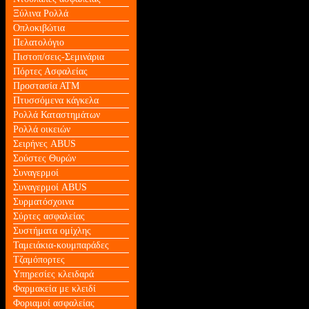
Ξύλινα Ρολλά
Οπλοκιβώτια
Πελατολόγιο
Πιστοπ/σεις-Σεμινάρια
Πόρτες Ασφαλείας
Προστασία ΑΤΜ
Πτυσσόμενα κάγκελα
Ρολλά Καταστημάτων
Ρολλά οικειών
Σειρήνες ABUS
Σούστες Θυρών
Συναγερμοί
Συναγερμοί ABUS
Συρματόσχοινα
Σύρτες ασφαλείας
Συστήματα ομίχλης
Ταμειάκια-κουμπαράδες
Τζαμόπορτες
Υπηρεσίες κλειδαρά
Φαρμακεία με κλειδί
Φοριαμοί ασφαλείας