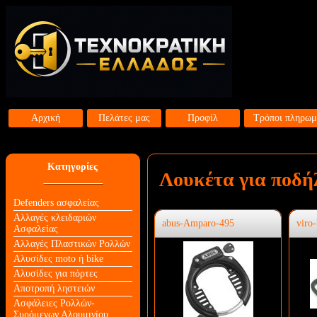
Αρχική
Πελάτες μας
Προφίλ
Τρόποι πληρωμ
Κατηγορίες
Λουκέτα για ποδή
Defenders ασφαλείας
Αλλαγές κλειδαριών
abus-Amparo-495
viro-
Aσφαλείας
Αλλαγές Πλαστικών Ρολλών
Αλυσίδες moto ή bike
Αλυσίδες για πόρτες
Αποτροπή ληστειών
Ασφάλειες Ρολλών-
Συρόμενων Αλουμινίου