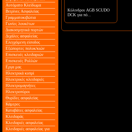
Αυτόματο Κλείδωμα
Κύλινδροι AGB SCUDO
Βιτρίνες Ασφαλείας
DCK για πό...
Γραμματοκιβώτια
Γωνίες λουκέτων
Διακοσμητικά πορτών
Διχάλες ασφαλείας
Ελεγχόμενη είσοδος
Εξώπορτες πολυκ/κιών
Επισκευές κλειδαριών
Επισκευές Ρολλών
Εργα μας
Ηλεκτρικά κυπρί
Ηλεκτρικές κλειδαριές
Ηλεκτρομαγνήτες
Ηλεκτροπύροι
Θυρίδες ασφαλείας
Κάμερες
Καταβάτες ασφαλείας
Κλειδαράς
Κλειδαριές ασφαλείας
Κλειδαριές ασφαλείας για