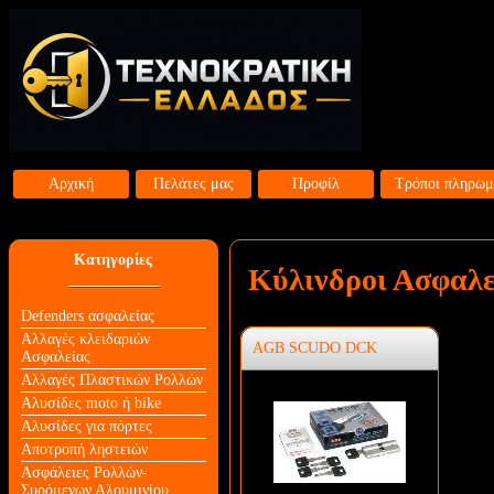
Αρχική
Πελάτες μας
Προφίλ
Τρόποι πληρωμ
Κατηγορίες
Κύλινδροι Ασφαλ
Defenders ασφαλείας
Αλλαγές κλειδαριών
AGB SCUDO DCK
Aσφαλείας
Αλλαγές Πλαστικών Ρολλών
Αλυσίδες moto ή bike
Αλυσίδες για πόρτες
Αποτροπή ληστειών
Ασφάλειες Ρολλών-
Συρόμενων Αλουμινίου