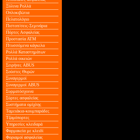
Ξύλινα Ρολλά
Οπλοκιβώτια
Πελατολόγιο
Πιστοπ/σεις-Σεμινάρια
Πόρτες Ασφαλείας
Προστασία ΑΤΜ
Πτυσσόμενα κάγκελα
Ρολλά Καταστημάτων
Ρολλά οικειών
Σειρήνες ABUS
Σούστες Θυρών
Συναγερμοί
Συναγερμοί ABUS
Συρματόσχοινα
Σύρτες ασφαλείας
Συστήματα ομίχλης
Ταμειάκια-κουμπαράδες
Τζαμόπορτες
Υπηρεσίες κλειδαρά
Φαρμακεία με κλειδί
Φοριαμοί ασφαλείας