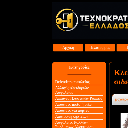
Αρχική
Πελάτες μας
Π
Κατηγορίες
Κλε
σιδ
Defenders ασφαλείας
Αλλαγές κλειδαριών
Aσφαλείας
Αλλαγές Πλαστικών Ρολλών
μαχαιρω
Αλυσίδες moto ή bike
Αλυσίδες για πόρτες
Αποτροπή ληστειών
Ασφάλειες Ρολλών-
Συρόμενων Αλουμινίου