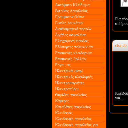
Αυτόματο Κλείδωμα
Βιτρίνες Ασφαλείας
Γραμματοκιβώτια
Για πόρ
Γωνίες λουκέτων
σιδήρο
Διακοσμητικά πορτών
Διχάλες ασφαλείας
Ελεγχόμενη είσοδος
cisa-20
Εξώπορτες πολυκ/κιών
Επισκευές κλειδαριών
Επισκευές Ρολλών
Εργα μας
Ηλεκτρικά κυπρί
Ηλεκτρικές κλειδαριές
Ηλεκτρομαγνήτες
Ηλεκτροπύροι
Κλειδαρ
Θυρίδες ασφαλείας
για ...
Κάμερες
Καταβάτες ασφαλείας
Κλειδαράς
Κλειδαριές ασφαλείας
Κλειδαριές ασφαλείας για