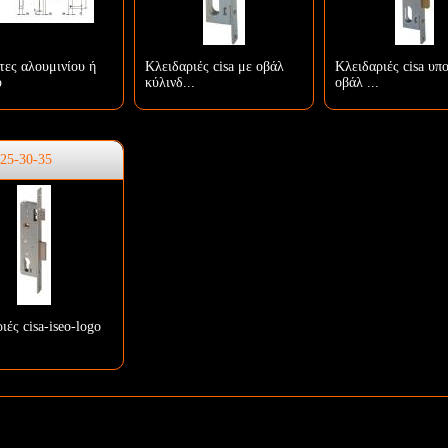
τες αλουμινίου ή
Κλειδαριές cisa με οβάλ
Κλειδαριές cisa υπ
υ
κύλινδ...
οβάλ ...
-25-30-35
ιές cisa-iseo-logo