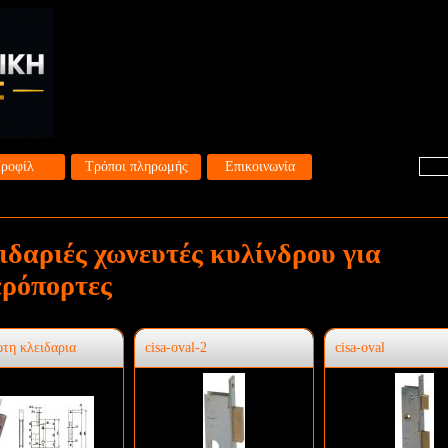
ροφίλ
Τρόποι πληρωμής
Επικοινωνία
ιδαριές χωνευτές κυλίνδρου για
ερόπορτες
τη κλειδαρια
cisa-oval-2
cisa-oval