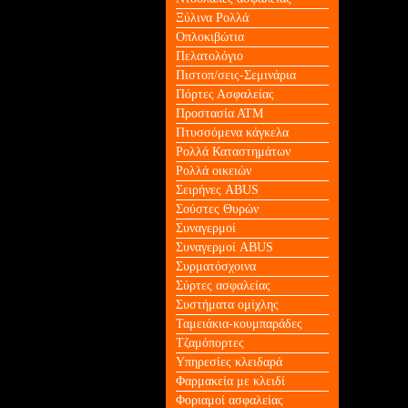
Ξύλινα Ρολλά
Οπλοκιβώτια
Πελατολόγιο
Πιστοπ/σεις-Σεμινάρια
Πόρτες Ασφαλείας
Προστασία ΑΤΜ
Πτυσσόμενα κάγκελα
Ρολλά Καταστημάτων
Ρολλά οικειών
Σειρήνες ABUS
Σούστες Θυρών
Συναγερμοί
Συναγερμοί ABUS
Συρματόσχοινα
Σύρτες ασφαλείας
Συστήματα ομίχλης
Ταμειάκια-κουμπαράδες
Τζαμόπορτες
Υπηρεσίες κλειδαρά
Φαρμακεία με κλειδί
Φοριαμοί ασφαλείας