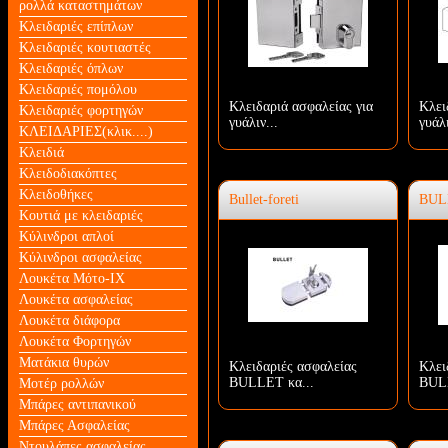
ρολλά καταστημάτων
Κλειδαριές επίπλων
Κλειδαριές κουτιαστές
Κλειδαριές όπλων
Κλειδαριές πομόλου
Κλειδαριά ασφαλείας για
Κλει
Κλειδαριές φορτηγών
γυάλιν...
γυάλι
ΚΛΕΙΔΑΡΙΕΣ(κλικ....)
Κλειδιά
Κλειδοδιακόπτες
Κλειδοθήκες
Bullet-foreti
BUL
Κουτιά με κλειδαριές
Κύλινδροι απλοί
Κύλινδροι ασφαλείας
Λουκέτα Mότο-ΙΧ
Λουκέτα ασφαλείας
Λουκέτα διάφορα
Λουκέτα Φορτηγών
Ματάκια θυρών
Κλειδαριές ασφαλείας
Κλει
BULLET κα...
BULL
Μοτέρ ρολλών
Μπάρες αντιπανικού
Μπάρες Ασφαλείας
Ντουλάπες ασφαλείας