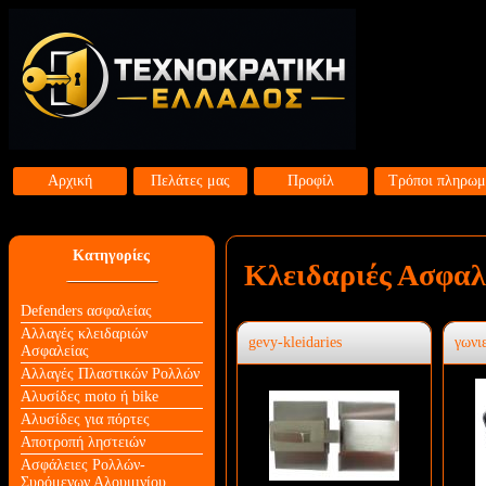
Αρχική
Πελάτες μας
Προφίλ
Τρόποι πληρωμ
Κατηγορίες
Κλειδαριές Ασφαλε
Defenders ασφαλείας
Αλλαγές κλειδαριών
gevy-kleidaries
γων
Aσφαλείας
Αλλαγές Πλαστικών Ρολλών
Αλυσίδες moto ή bike
Αλυσίδες για πόρτες
Αποτροπή ληστειών
Ασφάλειες Ρολλών-
Συρόμενων Αλουμινίου