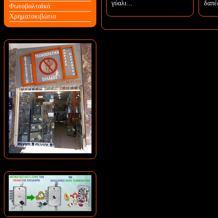
γύαλι...
δαπέ
Φωτοβολταϊκά
Χρηματοκιβώτια