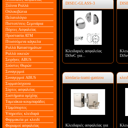
DISEC-GLASS-3
DIS
Ξύλινα Ρολλά
Οπλοκιβώτια
Πελατολόγιο
Πιστοπ/σεις-Σεμινάρια
Πόρτες Ασφαλείας
Προστασία ΑΤΜ
Πτυσσόμενα κάγκελα
Ρολλά Καταστημάτων
Κλειδαριές ασφαλείας
Κλει
Ρολλά οικειών
DiSeC για...
DiSe
Σειρήνες ABUS
Σούστες Θυρών
Συναγερμοί
Συναγερμοί ABUS
kleidaria-tzami-gantzou
κλει
Συρματόσχοινα
Σύρτες ασφαλείας
Συστήματα ομίχλης
Ταμειάκια-κουμπαράδες
Τζαμόπορτες
Υπηρεσίες κλειδαρά
Φαρμακεία με κλειδί
Κλειδαριές ασφαλείας για
Κλει
Φοριαμοί ασφαλείας