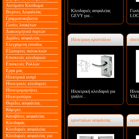
Αυτόματο Κλείδωμα
Κλειδαριές ασφαλείας
Γωνί
Βιτρίνες Ασφαλείας
GEVY για...
LOCK
Γραμματοκιβώτια
Γωνίες λουκέτων
Διακοσμητικά πορτών
Διχάλες ασφαλείας
Ηλεκτρικη κρυστάλου
elect
Ελεγχόμενη είσοδος
Εξώπορτες πολυκ/κιών
Επισκευές κλειδαριών
Επισκευές Ρολλών
Εργα μας
Ηλεκτρικά κυπρί
Ηλεκτρικές κλειδαριές
Ηλεκτρομαγνήτες
Ηλεκτρική κλειδαριά για
Ηλεκ
γυάλιν...
YALE
Ηλεκτροπύροι
Θυρίδες ασφαλείας
Κάμερες
Καταβάτες ασφαλείας
κρυσταλων ασφαλείας
κρυσ
Κλειδαράς
Κλειδαριές ασφαλείας
Κλειδαριές ασφαλείας για