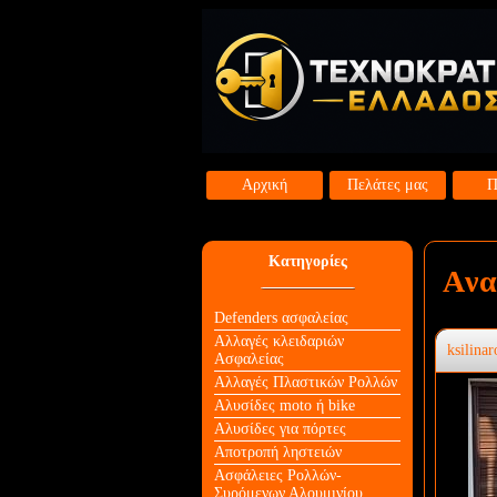
Αρχική
Πελάτες μας
Π
Κατηγορίες
Aνα
Defenders ασφαλείας
Αλλαγές κλειδαριών
ksilinar
Aσφαλείας
Αλλαγές Πλαστικών Ρολλών
Αλυσίδες moto ή bike
Αλυσίδες για πόρτες
Αποτροπή ληστειών
Ασφάλειες Ρολλών-
Συρόμενων Αλουμινίου