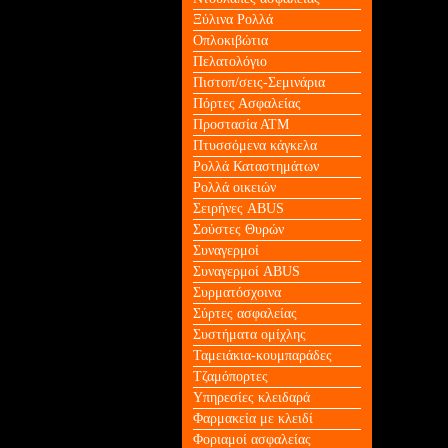
Ξύλινα Ρολλά
Οπλοκιβώτια
Πελατολόγιο
Πιστοπ/σεις-Σεμινάρια
Πόρτες Ασφαλείας
Προστασία ΑΤΜ
Πτυσσόμενα κάγκελα
Ρολλά Καταστημάτων
Ρολλά οικειών
Σειρήνες ABUS
Σούστες Θυρών
Συναγερμοί
Συναγερμοί ABUS
Συρματόσχοινα
Σύρτες ασφαλείας
Συστήματα ομίχλης
Ταμειάκια-κουμπαράδες
Τζαμόπορτες
Υπηρεσίες κλειδαρά
Φαρμακεία με κλειδί
Φοριαμοί ασφαλείας