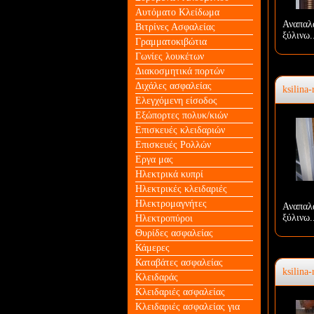
Αυτόματο Κλείδωμα
Αναπαλ
Βιτρίνες Ασφαλείας
ξύλινω.
Γραμματοκιβώτια
Γωνίες λουκέτων
Διακοσμητικά πορτών
Διχάλες ασφαλείας
ksilina-
Ελεγχόμενη είσοδος
Εξώπορτες πολυκ/κιών
Επισκευές κλειδαριών
Επισκευές Ρολλών
Εργα μας
Ηλεκτρικά κυπρί
Ηλεκτρικές κλειδαριές
Ηλεκτρομαγνήτες
Αναπαλ
ξύλινω.
Ηλεκτροπύροι
Θυρίδες ασφαλείας
Κάμερες
Καταβάτες ασφαλείας
ksilina-
Κλειδαράς
Κλειδαριές ασφαλείας
Κλειδαριές ασφαλείας για