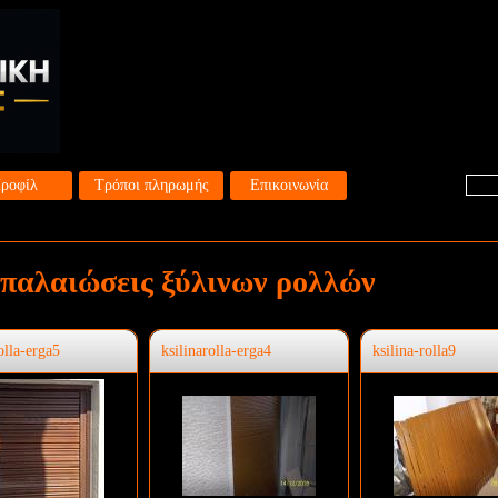
ροφίλ
Τρόποι πληρωμής
Επικοινωνία
παλαιώσεις ξύλινων ρολλών
olla-erga5
ksilinarolla-erga4
ksilina-rolla9