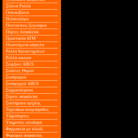
Ξύλινα Ρολλά
Οπλοκιβώτια
Πελατολόγιο
Πιστοπ/σεις-Σεμινάρια
Πόρτες Ασφαλείας
Προστασία ΑΤΜ
Πτυσσόμενα κάγκελα
Ρολλά Καταστημάτων
Ρολλά οικειών
Σειρήνες ABUS
Σούστες Θυρών
Συναγερμοί
Συναγερμοί ABUS
Συρματόσχοινα
Σύρτες ασφαλείας
Συστήματα ομίχλης
Ταμειάκια-κουμπαράδες
Τζαμόπορτες
Υπηρεσίες κλειδαρά
Φαρμακεία με κλειδί
Φοριαμοί ασφαλείας