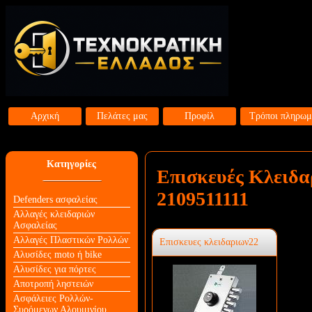
Αρχική
Πελάτες μας
Προφίλ
Τρόποι πληρωμ
Κατηγορίες
Επισκευές Κλειδ
2109511111
Defenders ασφαλείας
Αλλαγές κλειδαριών
Aσφαλείας
Αλλαγές Πλαστικών Ρολλών
Επισκευες κλειδαριων22
Αλυσίδες moto ή bike
Αλυσίδες για πόρτες
Αποτροπή ληστειών
Ασφάλειες Ρολλών-
Συρόμενων Αλουμινίου