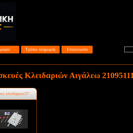
ροφίλ
Τρόποι πληρωμής
Επικοινωνία
σκευές Κλειδαριών Αιγάλεω 2109511
υες κλειδαριων37