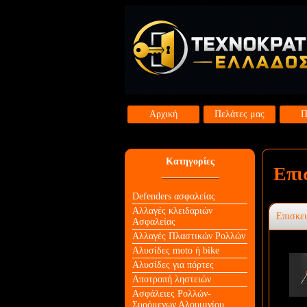
Αρχική
Πελάτες μας
Π
Κατηγορίες
Επι
Defenders ασφαλείας
Αλλαγές κλειδαριών
Επισκε
Aσφαλείας
Αλλαγές Πλαστικών Ρολλών
Αλυσίδες moto ή bike
Αλυσίδες για πόρτες
Αποτροπή ληστειών
Ασφάλειες Ρολλών-
Συρόμενων Αλουμινίου