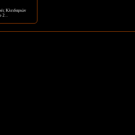
υές Κλειδαριών
 2...