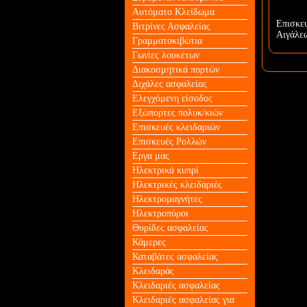
Αυτόματο Κλείδωμα
Επισκε
Βιτρίνες Ασφαλείας
Αιγάλεω
Γραμματοκιβώτια
Γωνίες λουκέτων
Διακοσμητικά πορτών
Διχάλες ασφαλείας
Ελεγχόμενη είσοδος
Εξώπορτες πολυκ/κιών
Επισκευές κλειδαριών
Επισκευές Ρολλών
Εργα μας
Ηλεκτρικά κυπρί
Ηλεκτρικές κλειδαριές
Ηλεκτρομαγνήτες
Ηλεκτροπύροι
Θυρίδες ασφαλείας
Κάμερες
Καταβάτες ασφαλείας
Κλειδαράς
Κλειδαριές ασφαλείας
Κλειδαριές ασφαλείας για