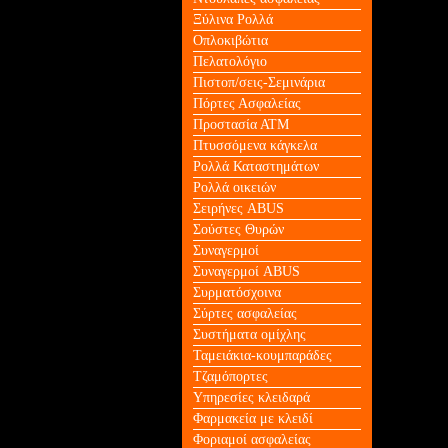
Ξύλινα Ρολλά
Οπλοκιβώτια
Πελατολόγιο
Πιστοπ/σεις-Σεμινάρια
Πόρτες Ασφαλείας
Προστασία ΑΤΜ
Πτυσσόμενα κάγκελα
Ρολλά Καταστημάτων
Ρολλά οικειών
Σειρήνες ABUS
Σούστες Θυρών
Συναγερμοί
Συναγερμοί ABUS
Συρματόσχοινα
Σύρτες ασφαλείας
Συστήματα ομίχλης
Ταμειάκια-κουμπαράδες
Τζαμόπορτες
Υπηρεσίες κλειδαρά
Φαρμακεία με κλειδί
Φοριαμοί ασφαλείας