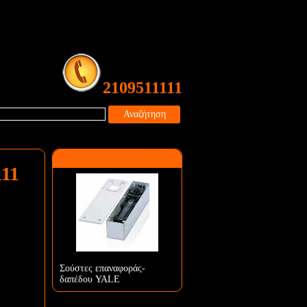
2109511111
Αναζήτηση
Προτεινόμενο Προϊόν
111
Σούστες επαναφοράς-
δαπέδου YALE