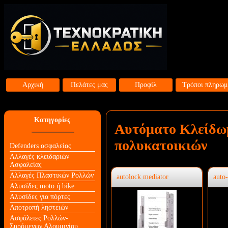
Αρχική
Πελάτες μας
Προφίλ
Τρόποι πληρωμ
Κατηγορίες
Αυτόματο Κλείδωμ
πολυκατοικιών
Defenders ασφαλείας
Αλλαγές κλειδαριών
Aσφαλείας
Αλλαγές Πλαστικών Ρολλών
autolock mediator
auto
Αλυσίδες moto ή bike
Αλυσίδες για πόρτες
Αποτροπή ληστειών
Ασφάλειες Ρολλών-
Συρόμενων Αλουμινίου