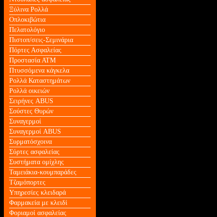
Ξύλινα Ρολλά
Οπλοκιβώτια
Πελατολόγιο
Πιστοπ/σεις-Σεμινάρια
Πόρτες Ασφαλείας
Προστασία ΑΤΜ
Πτυσσόμενα κάγκελα
Ρολλά Καταστημάτων
Ρολλά οικειών
Σειρήνες ABUS
Σούστες Θυρών
Συναγερμοί
Συναγερμοί ABUS
Συρματόσχοινα
Σύρτες ασφαλείας
Συστήματα ομίχλης
Ταμειάκια-κουμπαράδες
Τζαμόπορτες
Υπηρεσίες κλειδαρά
Φαρμακεία με κλειδί
Φοριαμοί ασφαλείας