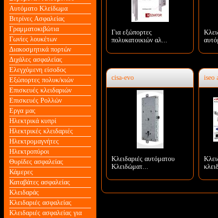
Αυτόματο Κλείδωμα
Βιτρίνες Ασφαλείας
Γραμματοκιβώτια
Για εξώπορτες
Κλει
Γωνίες λουκέτων
πολυκατοικιών αλ...
αυτό
Διακοσμητικά πορτών
Διχάλες ασφαλείας
Ελεγχόμενη είσοδος
cisa-evo
iseo 
Εξώπορτες πολυκ/κιών
Επισκευές κλειδαριών
Επισκευές Ρολλών
Εργα μας
Ηλεκτρικά κυπρί
Ηλεκτρικές κλειδαριές
Ηλεκτρομαγνήτες
Ηλεκτροπύροι
Κλειδαριές αυτόματου
Κλει
Θυρίδες ασφαλείας
Κλειδώματ...
κλει
Κάμερες
Καταβάτες ασφαλείας
Κλειδαράς
Κλειδαριές ασφαλείας
Κλειδαριές ασφαλείας για