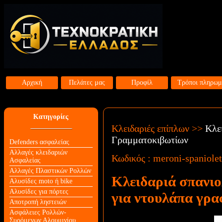
Αρχική
Πελάτες μας
Προφίλ
Τρόποι πληρωμ
Κατηγορίες
Κλειδαριές επίπλων
>>
Κλε
Γραμματοκιβωτίων
Defenders ασφαλείας
Αλλαγές κλειδαριών
Κωδικός :
meroni-spaniolet
Aσφαλείας
Αλλαγές Πλαστικών Ρολλών
Κλειδαριά σπανι
Αλυσίδες moto ή bike
Αλυσίδες για πόρτες
για ντουλάπα γρα
Αποτροπή ληστειών
Ασφάλειες Ρολλών-
Συρόμενων Αλουμινίου