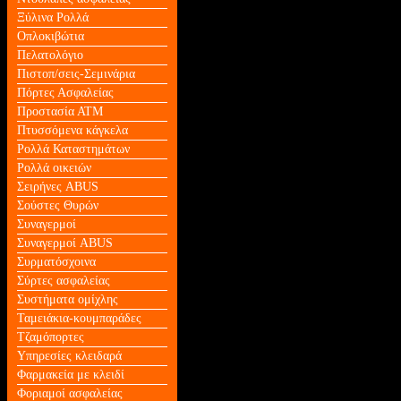
Ξύλινα Ρολλά
Οπλοκιβώτια
Πελατολόγιο
Πιστοπ/σεις-Σεμινάρια
Πόρτες Ασφαλείας
Προστασία ΑΤΜ
Πτυσσόμενα κάγκελα
Ρολλά Καταστημάτων
Ρολλά οικειών
Σειρήνες ABUS
Σούστες Θυρών
Συναγερμοί
Συναγερμοί ABUS
Συρματόσχοινα
Σύρτες ασφαλείας
Συστήματα ομίχλης
Ταμειάκια-κουμπαράδες
Τζαμόπορτες
Υπηρεσίες κλειδαρά
Φαρμακεία με κλειδί
Φοριαμοί ασφαλείας