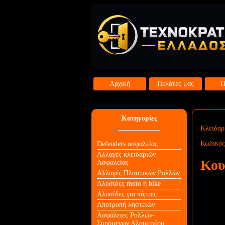
Αρχική
Πελάτες μας
Π
Κατηγορίες
Κλειδαρ
Κωδικός
Defenders ασφαλείας
Αλλαγές κλειδαριών
Κου
Aσφαλείας
Αλλαγές Πλαστικών Ρολλών
Αλυσίδες moto ή bike
Αλυσίδες για πόρτες
Αποτροπή ληστειών
Ασφάλειες Ρολλών-
Συρόμενων Αλουμινίου