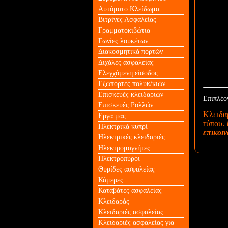
Αυτόματο Κλείδωμα
Βιτρίνες Ασφαλείας
Γραμματοκιβώτια
Γωνίες λουκέτων
Διακοσμητικά πορτών
Διχάλες ασφαλείας
Ελεγχόμενη είσοδος
Εξώπορτες πολυκ/κιών
Επισκευές κλειδαριών
Επιπλέο
Επισκευές Ρολλών
Kλειδαρ
Εργα μας
τύπου.
Ηλεκτρικά κυπρί
επικοιν
Ηλεκτρικές κλειδαριές
Ηλεκτρομαγνήτες
Ηλεκτροπύροι
Θυρίδες ασφαλείας
Κάμερες
Καταβάτες ασφαλείας
Κλειδαράς
Κλειδαριές ασφαλείας
Κλειδαριές ασφαλείας για