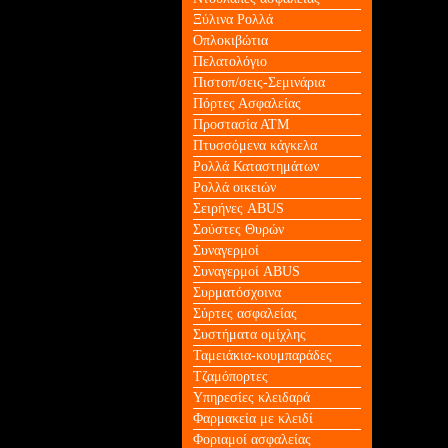
Ξύλινα Ρολλά
Οπλοκιβώτια
Πελατολόγιο
Πιστοπ/σεις-Σεμινάρια
Πόρτες Ασφαλείας
Προστασία ΑΤΜ
Πτυσσόμενα κάγκελα
Ρολλά Καταστημάτων
Ρολλά οικειών
Σειρήνες ABUS
Σούστες Θυρών
Συναγερμοί
Συναγερμοί ABUS
Συρματόσχοινα
Σύρτες ασφαλείας
Συστήματα ομίχλης
Ταμειάκια-κουμπαράδες
Τζαμόπορτες
Υπηρεσίες κλειδαρά
Φαρμακεία με κλειδί
Φοριαμοί ασφαλείας